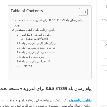
Table of Contents
ار مدیریت
پیام رسان بله 8.6.5.31859 برای اندروید + نسخه تحت
وب
دانلود برنامه بله با لینک مستقیم
دانلود برنامه بله 61 مگابایت
رمز فایل: soft98.ir
ویژگی های کلیدی پیام رسان بله
چه چیزی جدید در پیام رسان بله
سیستم مورد نیاز پیام رسان بله
زار
نحوه نصب برنامه بله
کلمات پایانی پیام رسان بله
Related
پیام رسان بله 8.6.5.31859 برای اندروید + نسخه تحت وب
دانلود برنامه بله
یک اپلیکیشن پیام‌رسان پرطرفدار و قدرتمند است 
امکان ارسال پیام متنی، تصویری و صوتی را به کاربرانش می‌دهد و ت