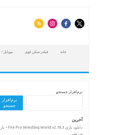
Skip
to
content
خانه
فیلتر شکن قوی
موبایل
نرم‌افزار جستجو
نرم‌افزار
جستجو
آخرین
دانلود بازی Pro Wrestling World v2.16.3
ورزشی