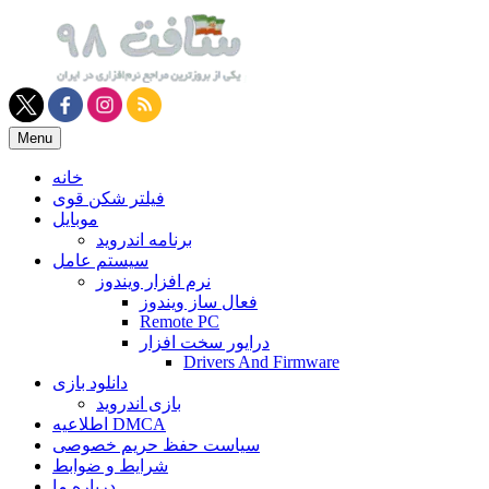
Skip
to
content
Menu
خانه
فیلتر شکن قوی
موبایل
برنامه اندروید
سیستم عامل
نرم افزار ویندوز
فعال ساز ویندوز
Remote PC
درایور سخت افزار
Drivers And Firmware
دانلود بازی
بازی اندروید
اطلاعیه DMCA
سیاست حفظ حریم خصوصی
شرایط و ضوابط
درباره ما