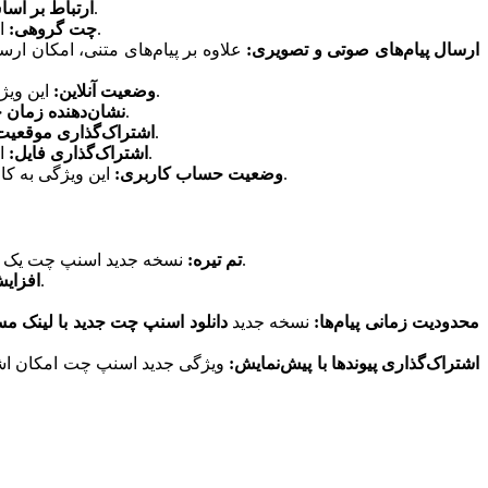
کاربران می‌توانند به سادگی با شماره تلفن همراه یا شماره اسنپ چت خود به چت با دوستان و آشنایان بپردازند.
ارتباط بر اسا
اسنپ چت امکان ایجاد گروه‌های چت با تعداد بیشتری از دو نفر را فراهم می‌کند تا کاربران بتوانند با یکدیگر به صورت گروهی چت کنند.
چت گروهی:
ارسال پیام‌های صوتی و تصویری:
علاوه بر پیام‌های متنی، امکان ار
این ویژگی به کاربران اجازه می‌دهد وضعیت آنلاین یا آفلاین بودن خود را نمایش دهند و بدانند که دوستانشان در حال حاضر آنلاین هستند یا خیر.
وضعیت آنلاین:
اسنپ چت به کاربران اجازه می‌دهد ببینند که پیام‌هایی که ارسال می‌کنند تا چه زمانی توسط گیرنده خوانده شده‌اند.
نشان‌دهنده زمان خو
امکان ارسال موقعیت مکانی به دوستان در اسنپ چت وجود دارد تا کاربران بتوانند به راحتی مکان خود را به اشتراک بگذارند.
اشتراک‌گذاری موقعیت
اسنپ چت به کاربران اجازه می‌دهد تا فایل‌های خود را با دوستان و مخاطبان خود به اشتراک بگذارند، از جمله عکس‌ها، ویدئوها و اسناد.
اشتراک‌گذاری فایل:
این ویژگی به کاربران امکان می‌دهد وضعیت حساب کاربری خود را مدیریت کنند، از جمله تغییر عکس پروفایل، مشخصات شخصی و تنظیمات امنیتی.
وضعیت حساب کاربری:
نسخه جدید اسنپ چت یک تم تیره را به اپلیکیشن اضافه کرده است تا کاربران بتوانند در شب یا در محیط‌های کم نور با کمترین خستگی از اپلیکیشن استفاده کنند.
تم تیره:
نسخه به‌روز‌شده اسنپ چت با افزایش سرعت بارگذاری صفحات و پیام‌ها، تجربه کاربری بهتری را به کاربران ارائه می‌دهد.
افزای
محدودیت زمانی پیام‌ها:
نسخه جدید
دانلود اسنپ چت جدید با لینک م
اشتراک‌گذاری پیوند‌ها با پیش‌نمایش:
ویژگی جدید اسنپ چت امکان اشتراک