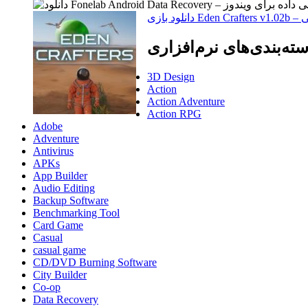
جویی
ته‌بندی‌های نرم‌افزاری
3D Design
Action
Action Adventure
Action RPG
Adobe
Adventure
Antivirus
APKs
App Builder
Audio Editing
Backup Software
Benchmarking Tool
Card Game
Casual
casual game
CD/DVD Burning Software
City Builder
Co-op
Data Recovery