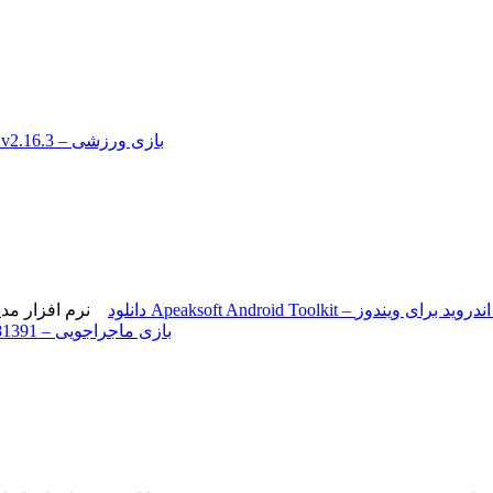
دانلود بازی Fire Pro Wrestling World v2.16.3 – بازی ورزشی
نرم افزار مدیریت اندروید برای ویندوز
دانلود بازی Farm to Table Build 23381391 – بازی ماجراجویی