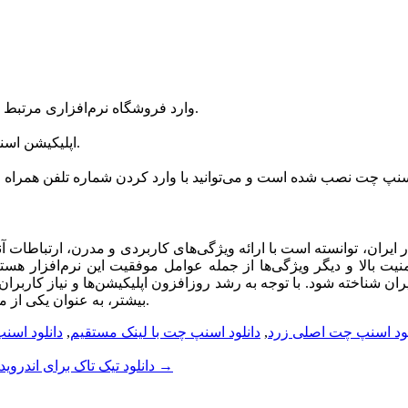
ابتدا از فروشگاه Google Play یا App Store وارد فروشگاه نرم‌افزاری مرتبط با دستگاه خود شوید.
اپلیکیشن اسنپ چت را پیدا کنید و بر روی دکمه “نصب” یا “دانلود” کلیک کنید.
 ایران، توانسته است با ارائه ویژگی‌های کاربردی و مدرن، ارتباطات آن
یت بالا و دیگر ویژگی‌ها از جمله عوامل موفقیت این نرم‌افزار هست
یران شناخته شود. با توجه به رشد روزافزون اپلیکیشن‌ها و نیاز کاربران 
بیشتر، به عنوان یکی از محبوب‌ترین ابزارهای ارتباطی در دستگاه‌های هوشمند باقی خواهد ماند.
لود اسنپ چت اصلی زرد
,
دانلود اسنپ چت با لینک مستقیم
,
دانلود اسن
→
دانلود باد صبا آخرین نسخه رایگان 2023
دانلود تیک تاک برای اندروید 