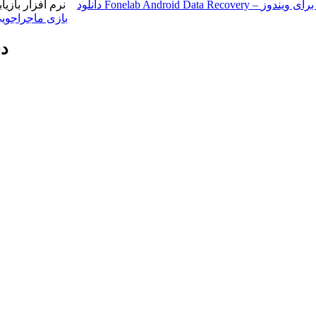
ر بازیابی داده برای ویندوز
دانلود بازی Eden Crafters v1.02b – بازی ماجرا
دس