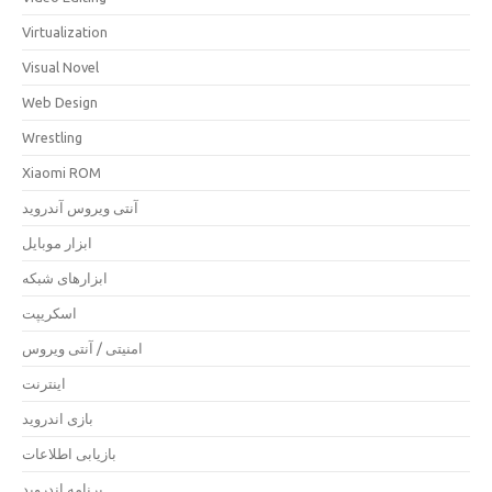
Virtualization
Visual Novel
Web Design
Wrestling
Xiaomi ROM
آنتی ویروس آندروید
ابزار موبایل
ابزارهای شبکه
اسکریپت
امنیتی / آنتی ویروس
اینترنت
بازی اندروید
بازیابی اطلاعات
برنامه اندروید