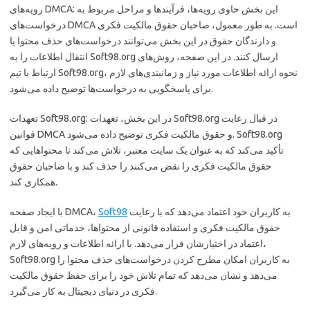
رویه‌های DMCA: این بخش حاوی رویه‌ها، فرآیندها و مراحل مربوط به
درخواست‌های DMCA است. به طور معمول، صاحبان حقوق مالکیت فکری
و دارندگان حقوق در این بخش می‌توانند درخواست‌های حذف محتوا یا
انتقال اطلاعات را به Soft98.org ارسال کنند. در این صفحه، روش‌های
ارتباط با تیم Soft98.org، نحوه ارائه اطلاعات مورد نیاز و زمانبندی‌های لازم
برای پاسخگویی به درخواست‌ها توضیح داده می‌شود.
تعهدات Soft98.org: در این بخش، تعهدات Soft98.org در قبال رعایت
قوانین DMCA و حقوق مالکیت فکری توضیح داده می‌شود. Soft98.org
تأکید می‌کند که به عنوان یک سایت معتبر، تلاش می‌کند تا محتواهایی که
حقوق مالکیت فکری را نقض می‌کنند را حذف کند و با صاحبان حقوق
همکاری کند.
به کاربران خود اعتماد می‌دهد که با رعایت
Soft98
با ایجاد صفحه DMCA،
حقوق مالکیت فکری و استفاده قانونی از محتواها، خدماتی امن و قابل
اعتماد در اختیارشان قرار می‌دهد. با ارائه اطلاعات و رویه‌های لازم،
Soft98.org به کاربران امکان مطرح کردن درخواست‌های حذف محتوا را
می‌دهد و نشان می‌دهد که تمام تلاش خود را برای حفظ حقوق مالکیت
فکری در دنیای دیجیتال به کار می‌گیرد.