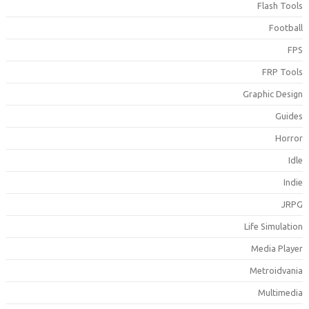
Flash Tool
Footbal
FP
FRP Tool
Graphic Desig
Guide
Horro
Idl
Indi
JRP
Life Simulatio
Media Playe
Metroidvani
Multimedi