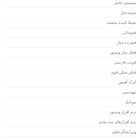
یستم عامل
بیه ساز
بط کننده صفحه
توشاپ
شرده ساز
عال ساز ویندوز
ونت فارسی
یلتر شکن قوی
رک آفیس
هندسی
وبایل
رم افزار ویندوز
رم افزارهای سه بعدی
یرایشگر فیلم