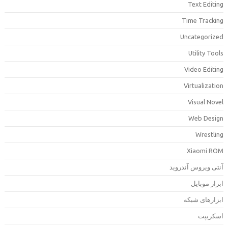
Text Editin
Time Trackin
Uncategorize
Utility Tool
Video Editin
Virtualizatio
Visual Nove
Web Desig
Wrestlin
Xiaomi RO
نتی ویروس آندروید
بزار موبایل
بزارهای شبکه
سکریپت