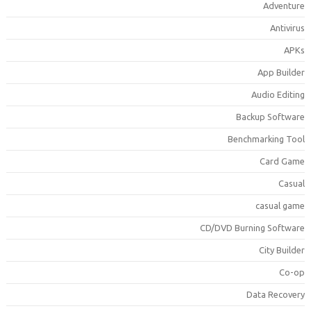
Adventur
Antiviru
APK
App Builde
Audio Editin
Backup Softwar
Benchmarking Too
Card Gam
Casua
casual gam
CD/DVD Burning Softwar
City Builde
Co-o
Data Recover