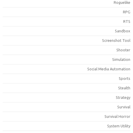
Roguelik
RP
RT
Sandbo
Screenshot Too
Shoote
Simulatio
Social Media Automatio
Sport
Stealt
Strateg
Surviva
Survival Horro
System Utilit