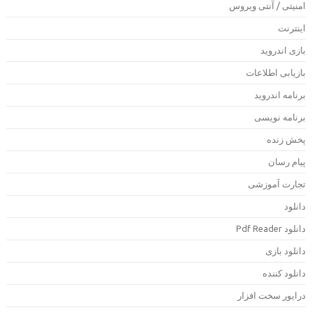
منیتی / آنتی ویروس
ینترنت
ازی اندروید
ازیابی اطلاعات
رنامه اندروید
رنامه نویسی
خش زنده
یام رسان
جارت آموزشی
انلود
دانلود Pdf Rea
انلود بازی
انلود کننده
رایور سخت افزار