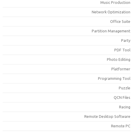
Music Productio
Network Optimizatio
Office Suit
Partition Managemen
Part
PDF Too
Photo Editin
Platforme
Programming Too
Puzzl
QCN File
Racin
Remote Desktop Softwar
Remote P