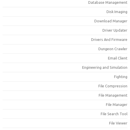
Database Managemen
Disk Imagin
Download Manage
Driver Update
Drivers And Firmwar
Dungeon Crawle
Email Clien
Engineering and Simulatio
Fightin
File Compressio
File Managemen
File Manage
File Search Too
File Viewe